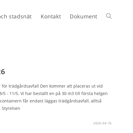
och stadsnät
Kontakt
Dokument
Slå
på/av
webbplatssö
26
er för trädgårdsavfall Den kommer att placeras ut vid
/5 - 11/5. Vi har beställt en på 30 m3 till första helgen
 containern får endast läggas trädgårdsavfall, alltså
. Styrelsen
2026-04-16